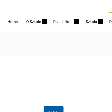
Home
O Szkole
Przedszkole
Szkoła
D