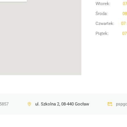
Wtorek:
07
Środa:
08
Czwartek:
07:
Piątek:
07
5857
ul. Szkolna 2, 08-440 Gocław
pspgo