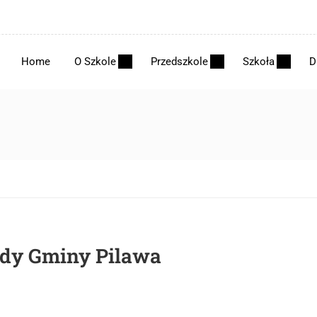
Home
O Szkole
Przedszkole
Szkoła
D
dy Gminy Pilawa