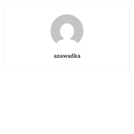
azawadka