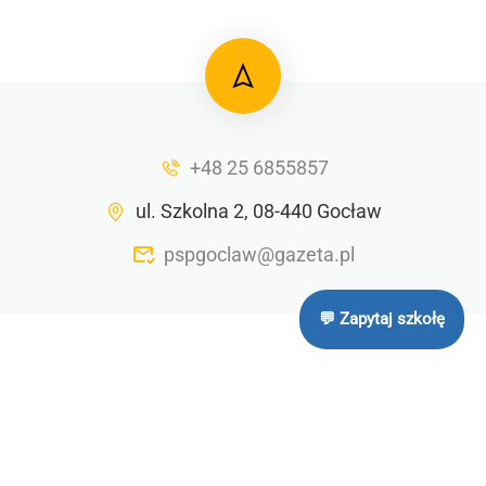
+48 25 6855857
ul. Szkolna 2, 08-440 Gocław
pspgoclaw@gazeta.pl
💬 Zapytaj szkołę
2025 ©
Publiczna Szkoła Podstawowa im. Kardynała
Stefana Wyszyńskiego
Polityka prywatności
RODO
Cookies
Sitemap