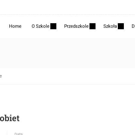
Home
O Szkole
Przedszkole
Szkoła
D
e
obiet
Data