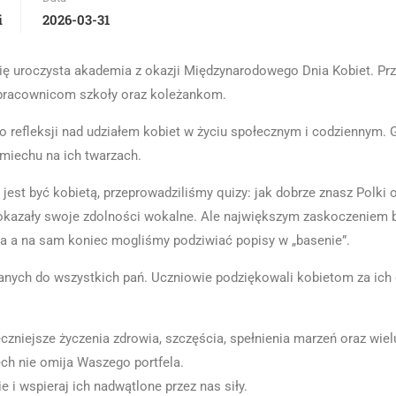
i
2026-03-31
się uroczysta akademia z okazji Międzynarodowego Dnia Kobiet. Pr
pracownicom szkoły oraz koleżankom.
ą do refleksji nad udziałem kobiet w życiu społecznym i codziennym
miechu na ich twarzach.
jest być kobietą, przeprowadziliśmy quizy: jak dobrze znasz Polk
 pokazały swoje zdolności wokalne. Ale największym zaskoczeniem 
wa a na sam koniec mogliśmy podziwiać popisy w „basenie”.
nych do wszystkich pań. Uczniowie podziękowali kobietom za ich d
zniejsze życzenia zdrowia, szczęścia, spełnienia marzeń oraz w
ch nie omija Waszego portfela.
e i wspieraj ich nadwątlone przez nas siły.