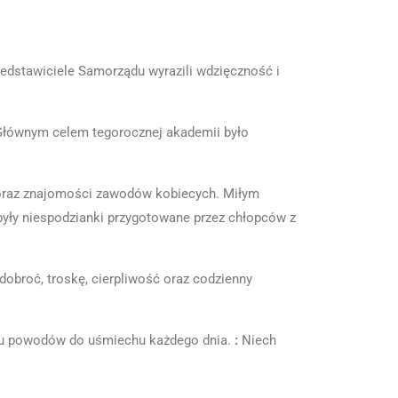
zedstawiciele Samorządu wyrazili wdzięczność i
. Głównym celem tegorocznej akademii było
i oraz znajomości zawodów kobiecych. Miłym
były niespodzianki przygotowane przez chłopców z
obroć, troskę, cierpliwość oraz codzienny
ielu powodów do uśmiechu każdego dnia.
:
Niech