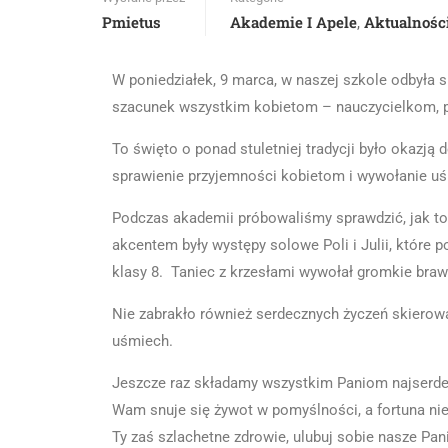
Pmietus
Akademie I Apele
Aktualnośc
,
W poniedziałek, 9 marca, w naszej szkole odbyła 
szacunek wszystkim kobietom – nauczycielkom, 
To święto o ponad stuletniej tradycji było okazj
sprawienie przyjemności kobietom i wywołanie uś
Podczas akademii próbowaliśmy sprawdzić, jak to 
akcentem były występy solowe Poli i Julii, które
klasy 8. Taniec z krzesłami wywołał gromkie bra
Nie zabrakło również serdecznych życzeń skierowa
uśmiech.
Jeszcze raz składamy wszystkim Paniom najserdec
Wam snuje się żywot w pomyślności, a fortuna nie
Ty zaś szlachetne zdrowie, ulubuj sobie nasze Pani