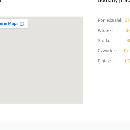
a
Godziny prac
Poniedziałek:
07
Wtorek:
07
Środa:
08
Czwartek:
07:
Piątek:
07